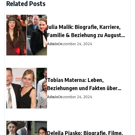
Related Posts
Julia Malik: Biografie, Karriere,
Familie & Beziehung zu August
Diehl
Admin
Dezember 24, 2024
Tobias Materna: Leben,
Beziehungen und Fakten über
Christine Urspruchs Ex-Ehemann
Admin
Dezember 24, 2024
Deleila Piasko: Biografie, Filme,