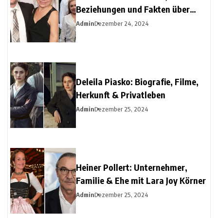
Beziehungen und Fakten über
Christine Urspruchs Ex-Ehemann
Admin
Dezember 24, 2024
Deleila Piasko: Biografie, Filme,
Herkunft & Privatleben
Admin
Dezember 25, 2024
Heiner Pollert: Unternehmer,
Familie & Ehe mit Lara Joy Körner
Admin
Dezember 25, 2024