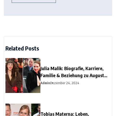
Related Posts
Julia Malik: Biografie, Karriere,
Familie & Beziehung zu August
Diehl
Admin
Dezember 24, 2024
Tobias Materna: Leben,