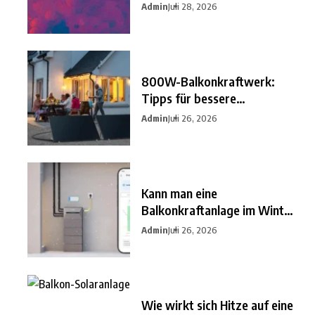
besten
Admin
Juli 28, 2026
800W-Balkonkraftwerk:
Tipps für bessere
Einsparungen
Admin
Juli 26, 2026
Kann man eine
Balkonkraftanlage im Winter
nutzen?
Admin
Juli 26, 2026
Wie wirkt sich Hitze auf eine