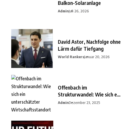
Balkon-Solaranlage
Admin
Juli 26, 2026
David Astor, Nachfolge ohne
Lärm dafür Tiefgang
World Rankers
Januar 20, 2026
Offenbach im
Strukturwandel: Wie sich ein
unterschätzter
Admin
Dezember 23, 2025