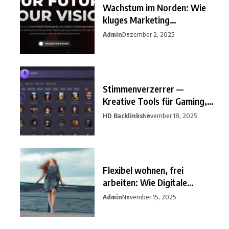
Wachstum im Norden: Wie
kluges Marketing
Unternehmen
Admin
Dezember 2, 2025
Stimmenverzerrer —
Kreative Tools für Gaming,
Streaming
HD Backlinks
November 18, 2025
Flexibel wohnen, frei
arbeiten: Wie Digitale
Nomaden
Admin
November 15, 2025