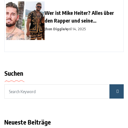
Wer ist Mike Heiter? Alles über
den Rapper und seine
aufstrebende Musikkarriere
Jhon Diggle
April 14, 2025
Suchen
Neueste Beiträge