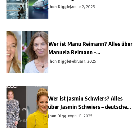
Anwendungen
Jhon Diggle
Januar 2, 2025
Wer ist Manu Reimann? Alles über
Manuela Reimann –
Unternehmerin & Ehefrau von
Jhon Diggle
Februar 1, 2025
Konny Reimann
Wer ist Jasmin Schwiers? Alles
über Jasmin Schwiers – deutsche
Schauspielerin, TV-Star &
Jhon Diggle
April 13, 2025
Theatertalent