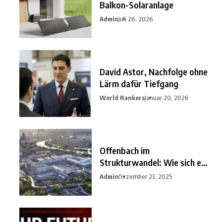
Balkon-Solaranlage
Admin
Juli 26, 2026
David Astor, Nachfolge ohne
Lärm dafür Tiefgang
World Rankers
Januar 20, 2026
Offenbach im
Strukturwandel: Wie sich ein
unterschätzter
Admin
Dezember 23, 2025