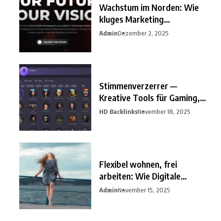
Wachstum im Norden: Wie
kluges Marketing
Unternehmen
Admin
Dezember 2, 2025
Stimmenverzerrer —
Kreative Tools für Gaming,
Streaming
HD Backlinks
November 18, 2025
Flexibel wohnen, frei
arbeiten: Wie Digitale
Nomaden
Admin
November 15, 2025