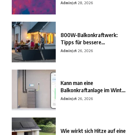
besten
Admin
Juli 28, 2026
800W-Balkonkraftwerk:
Tipps für bessere
Einsparungen
Admin
Juli 26, 2026
Kann man eine
Balkonkraftanlage im Winter
nutzen?
Admin
Juli 26, 2026
Wie wirkt sich Hitze auf eine