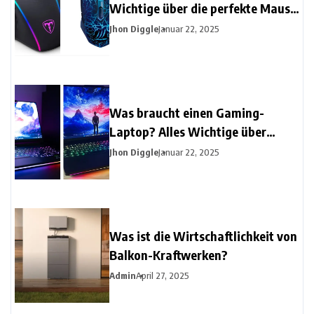
Wichtige über die perfekte Maus
für Gamer
Jhon Diggle
Januar 22, 2025
Was braucht einen Gaming-
Laptop? Alles Wichtige über
Gaming-Laptops
Jhon Diggle
Januar 22, 2025
Was ist die Wirtschaftlichkeit von
Balkon-Kraftwerken?
Admin
April 27, 2025