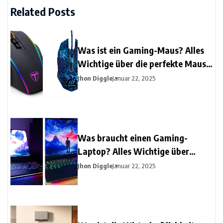
Related Posts
Was ist ein Gaming-Maus? Alles
Wichtige über die perfekte Maus
für Gamer
Jhon Diggle
Januar 22, 2025
Was braucht einen Gaming-
Laptop? Alles Wichtige über
Gaming-Laptops
Jhon Diggle
Januar 22, 2025