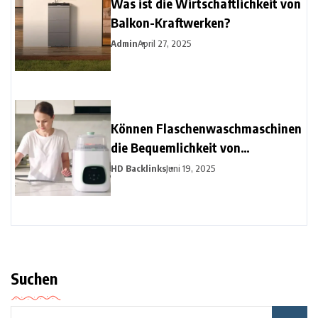
Was ist die Wirtschaftlichkeit von
Balkon-Kraftwerken?
Admin
April 27, 2025
Können Flaschenwaschmaschinen
die Bequemlichkeit von
Milchpumpen revolutionieren?
HD Backlinks
Juni 19, 2025
Suchen