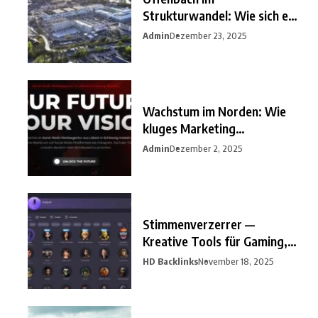
Strukturwandel: Wie sich ein
unterschätzter
Admin
Dezember 23, 2025
Wachstum im Norden: Wie
kluges Marketing
Unternehmen
Admin
Dezember 2, 2025
Stimmenverzerrer —
Kreative Tools für Gaming,
Streaming
HD Backlinks
November 18, 2025