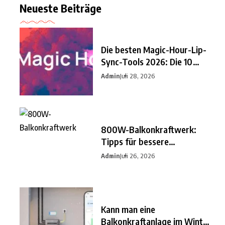
Neueste Beiträge
Die besten Magic-Hour-Lip-
Sync-Tools 2026: Die 10
besten
Admin
Juli 28, 2026
800W-Balkonkraftwerk:
Tipps für bessere
Einsparungen
Admin
Juli 26, 2026
Kann man eine
Balkonkraftanlage im Winter