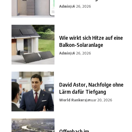
nutzen?
Admin
Juli 26, 2026
Wie wirkt sich Hitze auf eine
Balkon-Solaranlage
Admin
Juli 26, 2026
David Astor, Nachfolge ohne
Lärm dafür Tiefgang
World Rankers
Januar 20, 2026
Offenbach im