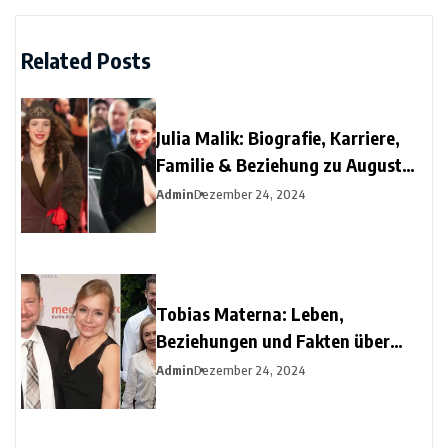
Related Posts
Julia Malik: Biografie, Karriere,
Familie & Beziehung zu August
Diehl
Admin
Dezember 24, 2024
Tobias Materna: Leben,
Beziehungen und Fakten über
Christine Urspruchs Ex-Ehemann
Admin
Dezember 24, 2024