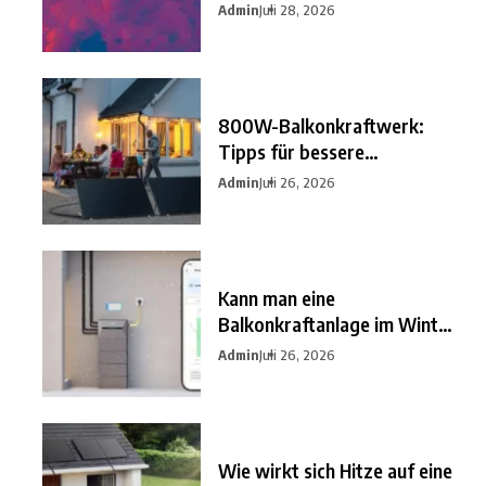
besten
Admin
Juli 28, 2026
800W-Balkonkraftwerk:
Tipps für bessere
Einsparungen
Admin
Juli 26, 2026
Kann man eine
Balkonkraftanlage im Winter
nutzen?
Admin
Juli 26, 2026
Wie wirkt sich Hitze auf eine