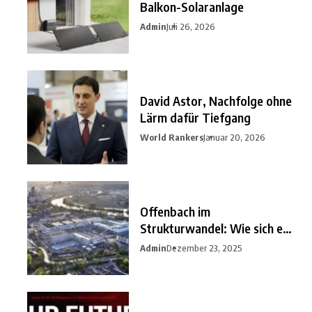
Balkon-Solaranlage
Admin
Juli 26, 2026
David Astor, Nachfolge ohne
Lärm dafür Tiefgang
World Rankers
Januar 20, 2026
Offenbach im
Strukturwandel: Wie sich ein
unterschätzter
Admin
Dezember 23, 2025