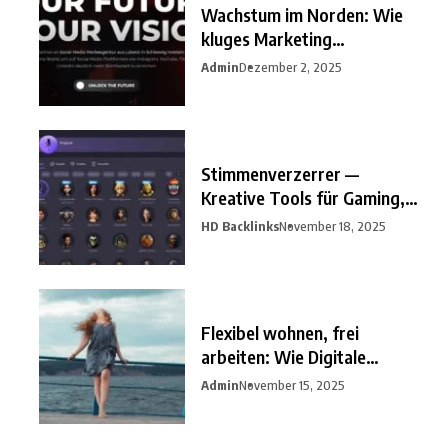
Wachstum im Norden: Wie
kluges Marketing
Unternehmen
Admin
Dezember 2, 2025
Stimmenverzerrer —
Kreative Tools für Gaming,
Streaming
HD Backlinks
November 18, 2025
Flexibel wohnen, frei
arbeiten: Wie Digitale
Nomaden
Admin
November 15, 2025