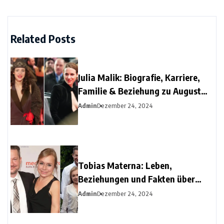
Related Posts
Julia Malik: Biografie, Karriere,
Familie & Beziehung zu August
Diehl
Admin
Dezember 24, 2024
Tobias Materna: Leben,
Beziehungen und Fakten über
Christine Urspruchs Ex-Ehemann
Admin
Dezember 24, 2024