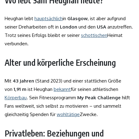
Wo lebt Sam Heughan heute?
Heughan lebt
hauptsächlich
in
Glasgow
, ist aber aufgrund
seiner Dreharbeiten oft in
London
und den
USA
anzutreffen.
Trotz seines Erfolgs bleibt er seiner
schottischen
Heimat
verbunden.
Alter und körperliche Erscheinung
Mit
43 Jahren
(Stand 2023) und einer stattlichen Größe
von
1,91 m
ist Heughan
bekannt
für seinen athletischen
Körperbau
. Sein Fitnessprogramm
My Peak Challenge
hilft
Fans weltweit, sich selbst zu motivieren – und sammelt
gleichzeitig Spenden für
wohltätige
Zwecke.
Privatleben: Beziehungen und