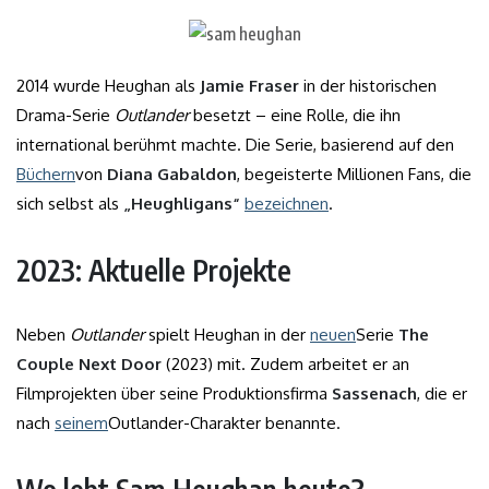
2014 wurde Heughan als
Jamie Fraser
in der historischen
Drama-Serie
Outlander
besetzt – eine Rolle, die ihn
international berühmt machte. Die Serie, basierend auf den
Büchern
von
Diana Gabaldon
, begeisterte Millionen Fans, die
sich selbst als
„Heughligans“
bezeichnen
.
2023: Aktuelle Projekte
Neben
Outlander
spielt Heughan in der
neuen
Serie
The
Couple Next Door
(2023) mit. Zudem arbeitet er an
Filmprojekten über seine Produktionsfirma
Sassenach
, die er
nach
seinem
Outlander-Charakter benannte.