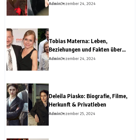
Diehl
Admin
Dezember 24, 2024
Tobias Materna: Leben,
Beziehungen und Fakten über
Christine Urspruchs Ex-Ehemann
Admin
Dezember 24, 2024
Deleila Piasko: Biografie, Filme,
Herkunft & Privatleben
Admin
Dezember 25, 2024