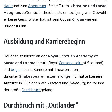
Natur
und zum
Abenteuer
. Seine Eltern,
Christine und David
Heughan
, ließen sich scheiden, als er noch jung war. Obwohl
er keine Geschwister hat, ist sein Cousin
Cirdan
wie ein
Bruder für ihn.
Ausbildung und Karrierebeginn
Heughan studierte an der
Royal Scottish Academy of
Music and Drama
(heute Royal
Conservatoire
of Scotland)
und
begann
seine Karriere mit Theaterrollen,
darunter
Shakespeare-Inszenierungen
. Er hatte kleinere
Auftritte in TV-Serien wie
Doctors
und
River City
, bevor ihm
der große
Durchbruch
gelang.
Durchbruch mit „Outlander“