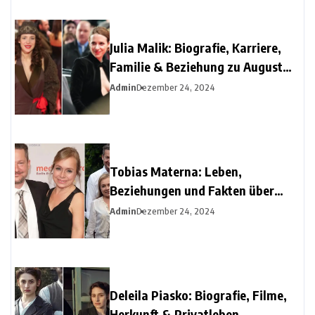
Julia Malik: Biografie, Karriere,
Familie & Beziehung zu August
Diehl
Admin
Dezember 24, 2024
Tobias Materna: Leben,
Beziehungen und Fakten über
Christine Urspruchs Ex-Ehemann
Admin
Dezember 24, 2024
Deleila Piasko: Biografie, Filme,
Herkunft & Privatleben