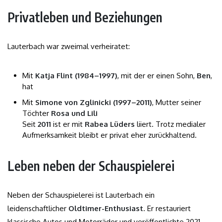
Privatleben und Beziehungen
Lauterbach war zweimal verheiratet:
Mit
Katja Flint (1984–1997)
, mit der er einen Sohn,
Ben
,
hat
Mit
Simone von Zglinicki (1997–2011)
, Mutter seiner
Töchter
Rosa und Lili
Seit
2011
ist er mit
Rabea Lüders
liiert. Trotz medialer
Aufmerksamkeit bleibt er privat eher zurückhaltend.
Leben neben der Schauspielerei
Neben der Schauspielerei ist Lauterbach ein
leidenschaftlicher
Oldtimer-Enthusiast
. Er restauriert
klassische Autos und Motorräder und veröffentlichte 2021