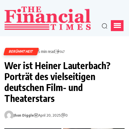
5 min read
BERÜHMTHEIT
147
Wer ist Heiner Lauterbach?
Porträt des vielseitigen
deutschen Film- und
Theaterstars
Jhon Diggle
April 20, 2025
0