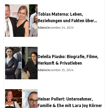
Tobias Materna: Leben,
Beziehungen und Fakten über
Christine Urspruchs Ex-Ehemann
Admin
Dezember 24, 2024
Deleila Piasko: Biografie, Filme,
Herkunft & Privatleben
Admin
Dezember 25, 2024
Heiner Pollert: Unternehmer,
Familie & Ehe mit Lara Joy Körner