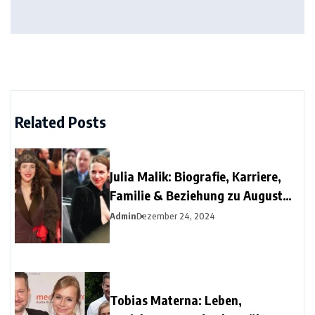
Related Posts
Julia Malik: Biografie, Karriere,
Familie & Beziehung zu August
Diehl
Admin
Dezember 24, 2024
Tobias Materna: Leben,