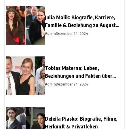
Julia Malik: Biografie, Karriere,
Familie & Beziehung zu August
Diehl
Admin
Dezember 24, 2024
Tobias Materna: Leben,
Beziehungen und Fakten über
Christine Urspruchs Ex-Ehemann
Admin
Dezember 24, 2024
Deleila Piasko: Biografie, Filme,
Herkunft & Privatleben