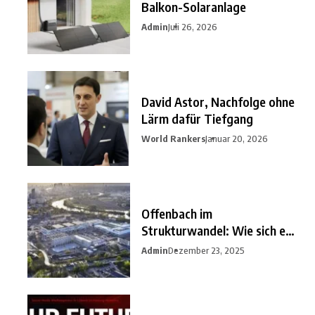
Balkon-Solaranlage
Admin
Juli 26, 2026
David Astor, Nachfolge ohne
Lärm dafür Tiefgang
World Rankers
Januar 20, 2026
Offenbach im
Strukturwandel: Wie sich ein
unterschätzter
Admin
Dezember 23, 2025