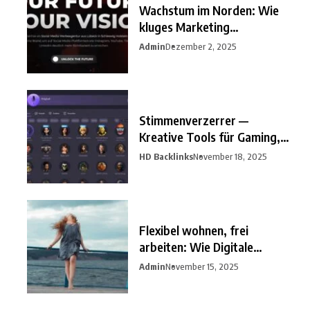
Wachstum im Norden: Wie
kluges Marketing
Unternehmen
Admin
Dezember 2, 2025
Stimmenverzerrer —
Kreative Tools für Gaming,
Streaming
HD Backlinks
November 18, 2025
Flexibel wohnen, frei
arbeiten: Wie Digitale
Nomaden
Admin
November 15, 2025