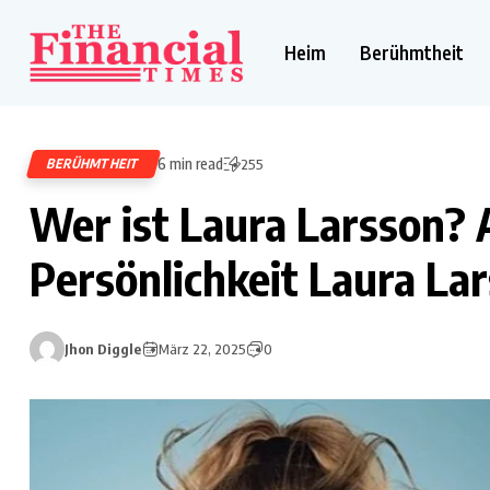
Heim
Berühmtheit
6 min read
BERÜHMTHEIT
255
Wer ist Laura Larsson? A
Persönlichkeit Laura La
Jhon Diggle
März 22, 2025
0