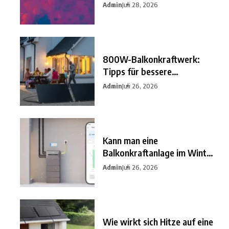
besten
Admin
Juli 28, 2026
800W-Balkonkraftwerk:
Tipps für bessere
Einsparungen
Admin
Juli 26, 2026
Kann man eine
Balkonkraftanlage im Winter
nutzen?
Admin
Juli 26, 2026
Wie wirkt sich Hitze auf eine