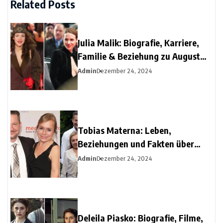
Related Posts
Julia Malik: Biografie, Karriere,
Familie & Beziehung zu August
Diehl
Admin
Dezember 24, 2024
Tobias Materna: Leben,
Beziehungen und Fakten über
Christine Urspruchs Ex-Ehemann
Admin
Dezember 24, 2024
Deleila Piasko: Biografie, Filme,