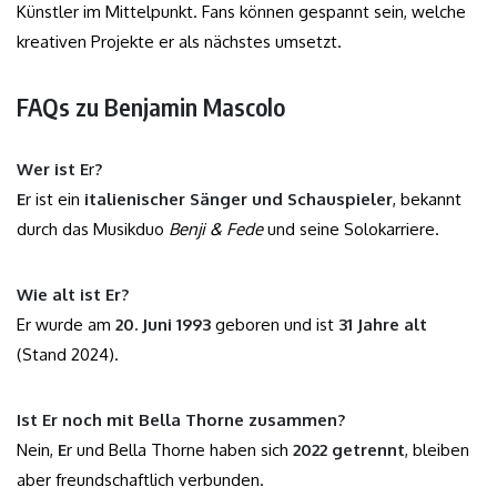
Künstler im Mittelpunkt. Fans können gespannt sein, welche
kreativen Projekte er als nächstes umsetzt.
FAQs zu Benjamin Mascolo
Wer ist
E
r
?
E
r ist ein
italienischer Sänger und Schauspieler
, bekannt
durch das Musikduo
Benji & Fede
und seine Solokarriere.
Wie alt ist
E
r?
Er wurde am
20. Juni 1993
geboren und ist
31 Jahre alt
(Stand 2024).
Ist
E
r noch mit Bella Thorne zusammen?
Nein,
E
r und Bella Thorne haben sich
2022 getrennt
, bleiben
aber freundschaftlich verbunden.