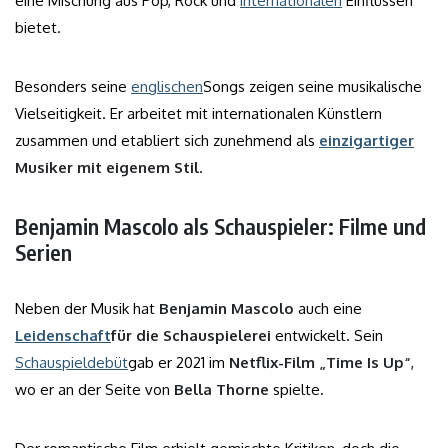
eine Mischung aus Pop, Rock und
internationalen
Einflüssen
bietet.
Besonders seine
englischen
Songs zeigen seine musikalische
Vielseitigkeit. Er arbeitet mit internationalen Künstlern
zusammen und etabliert sich zunehmend als
einzigartiger
Musiker mit eigenem Stil
.
Benjamin Mascolo als Schauspieler: Filme und
Serien
Neben der Musik hat
Benjamin Mascolo
auch eine
Leidenschaft
für die Schauspielerei
entwickelt. Sein
Schauspieldebüt
gab er 2021 im
Netflix-Film „Time Is Up“
,
wo er an der Seite von
Bella Thorne
spielte.