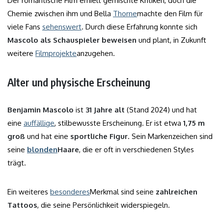
Der romantische Film erhielt gemischte Kritiken, doch die
Chemie zwischen ihm und Bella
Thorne
machte den Film für
viele Fans
sehenswert
. Durch diese Erfahrung konnte sich
Mascolo als Schauspieler beweisen
und plant, in Zukunft
weitere
Filmprojekte
anzugehen.
Alter und physische Erscheinung
Benjamin Mascolo
ist
31 Jahre alt
(Stand 2024) und hat
eine
auffällige
, stilbewusste Erscheinung. Er ist etwa
1,75 m
groß
und hat eine
sportliche Figur
. Sein Markenzeichen sind
seine
blonden
Haare
, die er oft in verschiedenen Styles
trägt.
Ein weiteres
besonderes
Merkmal sind seine
zahlreichen
Tattoos
, die seine Persönlichkeit widerspiegeln.