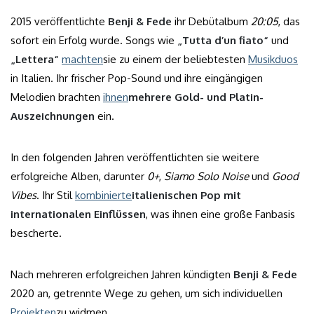
2015 veröffentlichte
Benji & Fede
ihr Debütalbum
20:05
, das
sofort ein Erfolg wurde. Songs wie
„Tutta d’un fiato“
und
„Lettera“
machten
sie zu einem der beliebtesten
Musikduos
in Italien. Ihr frischer Pop-Sound und ihre eingängigen
Melodien brachten
ihnen
mehrere Gold- und Platin-
Auszeichnungen
ein.
In den folgenden Jahren veröffentlichten sie weitere
erfolgreiche Alben, darunter
0+
,
Siamo Solo Noise
und
Good
Vibes
. Ihr Stil
kombinierte
italienischen Pop mit
internationalen Einflüssen
, was ihnen eine große Fanbasis
bescherte.
Nach mehreren erfolgreichen Jahren kündigten
Benji & Fede
2020 an, getrennte Wege zu gehen, um sich individuellen
Projekten
zu widmen.