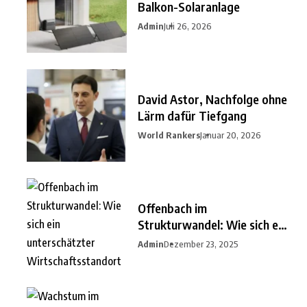
Balkon-Solaranlage
Admin
Juli 26, 2026
David Astor, Nachfolge ohne
Lärm dafür Tiefgang
World Rankers
Januar 20, 2026
Offenbach im
Strukturwandel: Wie sich ein
unterschätzter
Admin
Dezember 23, 2025