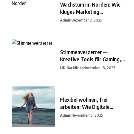
Wachstum im Norden: Wie
kluges Marketing
Unternehmen
Admin
Dezember 2, 2025
Stimmenverzerrer —
Kreative Tools für Gaming,
Streaming
HD Backlinks
November 18, 2025
Flexibel wohnen, frei
arbeiten: Wie Digitale
Nomaden
Admin
November 15, 2025