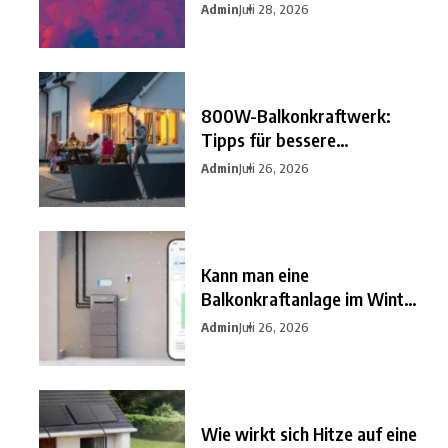
besten
Admin
Juli 28, 2026
800W-Balkonkraftwerk:
Tipps für bessere
Einsparungen
Admin
Juli 26, 2026
Kann man eine
Balkonkraftanlage im Winter
nutzen?
Admin
Juli 26, 2026
Wie wirkt sich Hitze auf eine