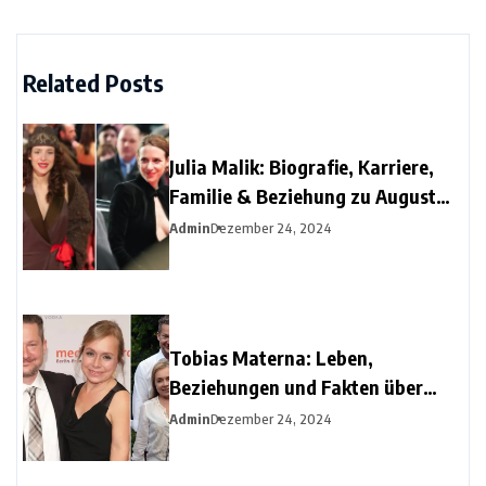
Related Posts
Julia Malik: Biografie, Karriere,
Familie & Beziehung zu August
Diehl
Admin
Dezember 24, 2024
Tobias Materna: Leben,
Beziehungen und Fakten über
Christine Urspruchs Ex-Ehemann
Admin
Dezember 24, 2024