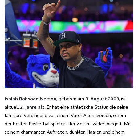
Isaiah Rahsaan Iverson
, geboren am
8. August 2003
, ist
aktuell
21 Jahre alt
. Er hat eine athletische Statur, die seine
familiäre Verbindung zu seinem Vater Allen Iverson, einem
der besten Basketballspieler aller Zeiten, widerspiegelt. Mit
seinem charmanten Auftreten, dunklen Haaren und einem