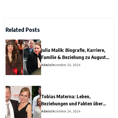
Related Posts
Julia Malik: Biografie, Karriere,
Familie & Beziehung zu August
Diehl
Admin
Dezember 24, 2024
Tobias Materna: Leben,
Beziehungen und Fakten über
Christine Urspruchs Ex-Ehemann
Admin
Dezember 24, 2024