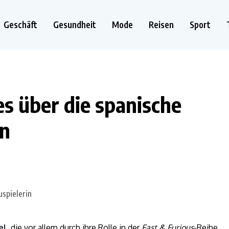
Geschäft
Gesundheit
Mode
Reisen
Sport
es über die spanische
in
el
, die vor allem durch ihre Rolle in der
Fast & Furious
-Reihe