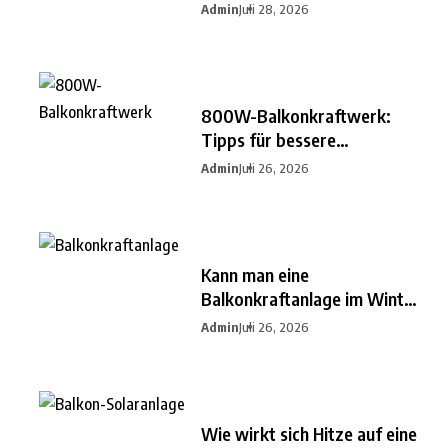
besten
Admin
Juli 28, 2026
800W-Balkonkraftwerk:
Tipps für bessere
Einsparungen
Admin
Juli 26, 2026
Kann man eine
Balkonkraftanlage im Winter
nutzen?
Admin
Juli 26, 2026
Wie wirkt sich Hitze auf eine