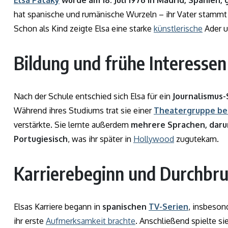
Elsa Pataky
wurde am 18. Juli 1976 in Madrid, Spanien,
hat spanische und rumänische Wurzeln – ihr Vater stamm
Schon als Kind zeigte Elsa eine starke
künstlerische
Ader u
Bildung und frühe Interessen
Nach der Schule entschied sich Elsa für ein
Journalismus-
Während ihres Studiums trat sie einer
Theatergruppe be
verstärkte. Sie lernte außerdem
mehrere Sprachen, darunt
Portugiesisch
, was ihr später in
Hollywood
zugutekam.
Karrierebeginn und Durchbr
Elsas Karriere begann in
spanischen
TV-Serien
, insbeson
ihr erste
Aufmerksamkeit brachte
. Anschließend spielte s