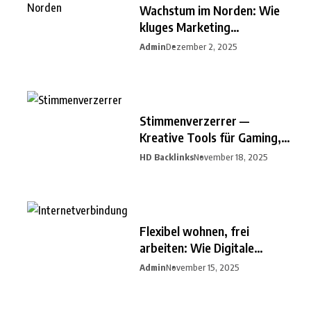
Wachstum im Norden: Wie
kluges Marketing
Unternehmen
Admin
Dezember 2, 2025
Stimmenverzerrer —
Kreative Tools für Gaming,
Streaming
HD Backlinks
November 18, 2025
Flexibel wohnen, frei
arbeiten: Wie Digitale
Nomaden
Admin
November 15, 2025