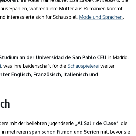
 geboren.
Ihr voller Name lautet
Elsa Lafuente Medianu
. Sie
t aus Spanien, während ihre Mutter aus Rumänien kommt.
nd interessierte sich für Schauspiel,
Mode und Sprachen
.
Studium an der Universidad de San Pablo CEU
in Madrid.
i
, was ihre Leidenschaft für die
Schauspielerei
weiter
er Englisch, Französisch, Italienisch und
uch
dere mit der beliebten Jugendserie
„Al Salir de Clase“
, die
ie in mehreren
spanischen Filmen und Serien
mit, bevor sie