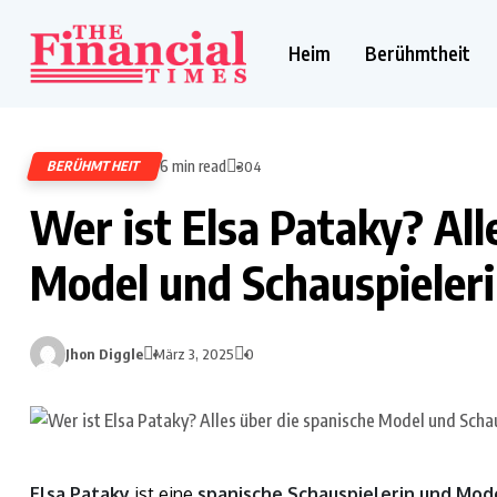
Heim
Berühmtheit
6 min read
BERÜHMTHEIT
304
Wer ist Elsa Pataky? All
Model und Schauspieler
Jhon Diggle
März 3, 2025
0
Elsa Pataky
ist eine
spanische Schauspielerin und Mod