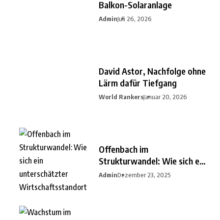
Balkon-Solaranlage
Admin
Juli 26, 2026
David Astor, Nachfolge ohne
Lärm dafür Tiefgang
World Rankers
Januar 20, 2026
Offenbach im
Strukturwandel: Wie sich ein
unterschätzter
Admin
Dezember 23, 2025