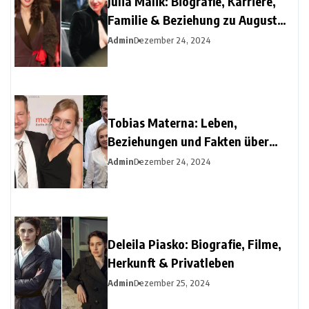
Julia Malik: Biografie, Karriere,
Familie & Beziehung zu August
Diehl
Admin
Dezember 24, 2024
Tobias Materna: Leben,
Beziehungen und Fakten über
Christine Urspruchs Ex-Ehemann
Admin
Dezember 24, 2024
Deleila Piasko: Biografie, Filme,
Herkunft & Privatleben
Admin
Dezember 25, 2024