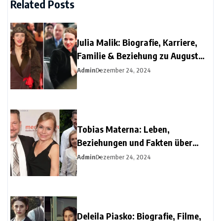
Related Posts
Julia Malik: Biografie, Karriere,
Familie & Beziehung zu August
Diehl
Admin
Dezember 24, 2024
Tobias Materna: Leben,
Beziehungen und Fakten über
Christine Urspruchs Ex-Ehemann
Admin
Dezember 24, 2024
Deleila Piasko: Biografie, Filme,