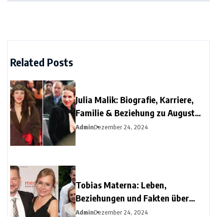
Related Posts
Julia Malik: Biografie, Karriere,
Familie & Beziehung zu August
Diehl
Admin
Dezember 24, 2024
Tobias Materna: Leben,
Beziehungen und Fakten über
Christine Urspruchs Ex-Ehemann
Admin
Dezember 24, 2024