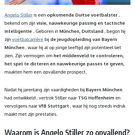
Angelo Stiller
is een
opkomende Duitse voetbalster
,
bekend om zijn
visie, nauwkeurige passing en tactische
intelligentie
. Geboren in
München, Duitsland
, begon hij
zijn
voetbalcarrière
bij
de jeugdopleiding van Bayern
München
, waar hij al op jonge leeftijd zijn potentieel liet
zien. Zijn vermogen om
het middenveld te controleren,
het spel te dicteren en nauwkeurige passes te geven,
maakten hem een ​​opvallende prospect.
Nadat hij jarenlang zijn vaardigheden bij
Bayern München
had ontwikkeld , vertrok Stiller naar
TSG Hoffenheim
en
vervolgens naar
VfB Stuttgart
, waar hij nog steeds indruk
maakt met zijn prestaties.
Waarom is Angelo Stiller zo opvallend?