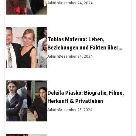
Diehl
Admin
Dezember 24, 2024
Tobias Materna: Leben,
Beziehungen und Fakten über
Christine Urspruchs Ex-Ehemann
Admin
Dezember 24, 2024
Deleila Piasko: Biografie, Filme,
Herkunft & Privatleben
Admin
Dezember 25, 2024