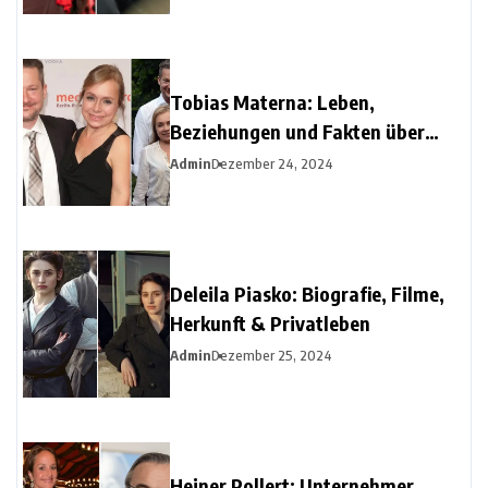
Tobias Materna: Leben,
Beziehungen und Fakten über
Christine Urspruchs Ex-Ehemann
Admin
Dezember 24, 2024
Deleila Piasko: Biografie, Filme,
Herkunft & Privatleben
Admin
Dezember 25, 2024
Heiner Pollert: Unternehmer,