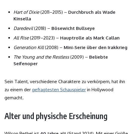
Hart of Dixie
(2011–2015) –
Durchbruch als Wade
Kinsella
Daredevil
(2018) –
Bösewicht Bullseye
All Rise
(2019–2023) –
Hauptrolle als Mark Callan
Generation Kill
(2008) –
Mini-Serie über den Irakkrieg
The Young and the Restless
(2009) –
Beliebte
Seifenoper
Sein Talent, verschiedene Charaktere zu verkörpern, hat ihn
zu einem der
gefragtesten Schauspieler
in Hollywood
gemacht.
Alter und physische Erscheinung
Wilson Bethel ist
40 Jahre alt
(Stand 2024). Mit einer Größe