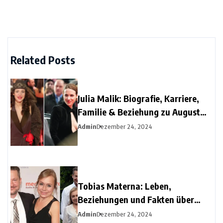
Related Posts
Julia Malik: Biografie, Karriere,
Familie & Beziehung zu August
Diehl
Admin
Dezember 24, 2024
Tobias Materna: Leben,
Beziehungen und Fakten über
Christine Urspruchs Ex-Ehemann
Admin
Dezember 24, 2024