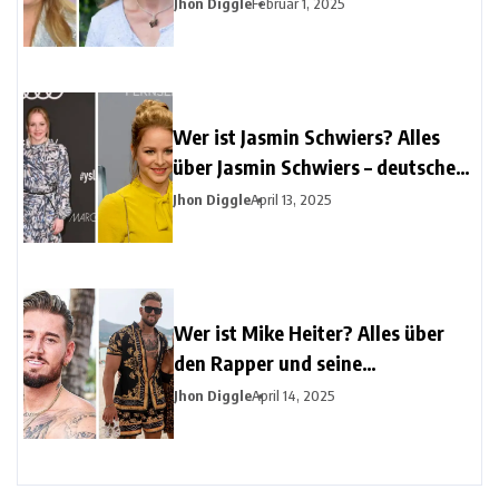
Unternehmerin & Ehefrau von
Jhon Diggle
Februar 1, 2025
Konny Reimann
Wer ist Jasmin Schwiers? Alles
über Jasmin Schwiers – deutsche
Schauspielerin, TV-Star &
Jhon Diggle
April 13, 2025
Theatertalent
Wer ist Mike Heiter? Alles über
den Rapper und seine
aufstrebende Musikkarriere
Jhon Diggle
April 14, 2025