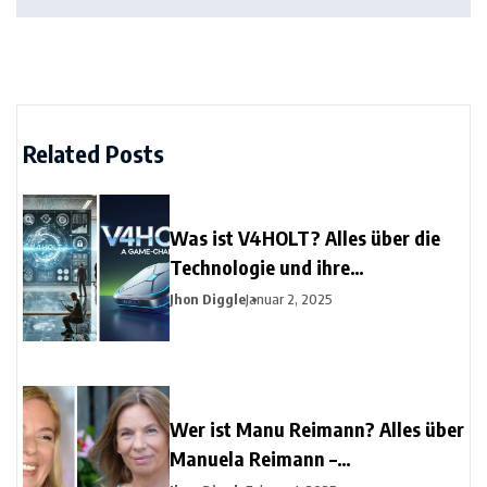
Related Posts
Was ist V4HOLT? Alles über die
Technologie und ihre
Anwendungen
Jhon Diggle
Januar 2, 2025
Wer ist Manu Reimann? Alles über
Manuela Reimann –