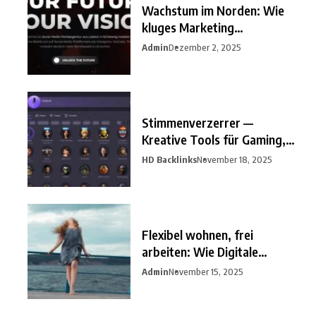
Wachstum im Norden: Wie
kluges Marketing
Unternehmen
Admin
Dezember 2, 2025
Stimmenverzerrer —
Kreative Tools für Gaming,
Streaming
HD Backlinks
November 18, 2025
Flexibel wohnen, frei
arbeiten: Wie Digitale
Nomaden
Admin
November 15, 2025