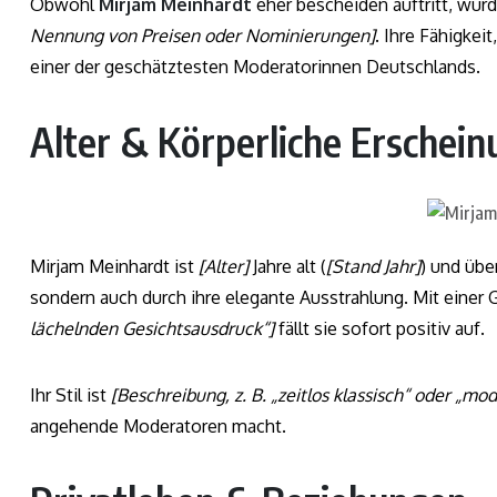
Obwohl
Mirjam Meinhardt
eher bescheiden auftritt, wur
Nennung von Preisen oder Nominierungen]
. Ihre Fähigkei
einer der geschätztesten Moderatorinnen Deutschlands.
Alter & Körperliche Erschein
Mirjam Meinhardt ist
[Alter]
Jahre alt (
[Stand Jahr]
) und übe
sondern auch durch ihre elegante Ausstrahlung. Mit einer
lächelnden Gesichtsausdruck“]
fällt sie sofort positiv auf.
Ihr Stil ist
[Beschreibung, z. B. „zeitlos klassisch“ oder „m
angehende Moderatoren macht.