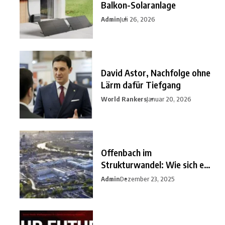
Balkon-Solaranlage
Admin
Juli 26, 2026
David Astor, Nachfolge ohne
Lärm dafür Tiefgang
World Rankers
Januar 20, 2026
Offenbach im
Strukturwandel: Wie sich ein
unterschätzter
Admin
Dezember 23, 2025