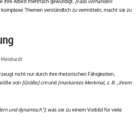
de ihre Arbeit mehrfach gewürdigt.
[Falls vorhanden:
t, komplexe Themen verständlich zu vermitteln, macht sie zu
ung
rzeugt nicht nur durch ihre rhetorischen Fähigkeiten,
 Größe von
[Größe] cm
und
[markantes Merkmal, z. B. „ihrem
odern und dynamisch“]
, was sie zu einem Vorbild für viele