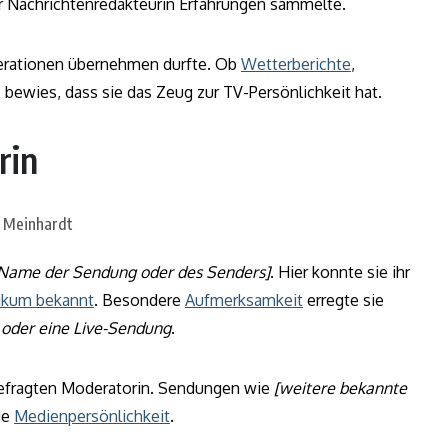
der Nachrichtenredakteurin Erfahrungen sammelte.
oderationen übernehmen durfte. Ob
Wetterberichte
,
t
bewies, dass sie das Zeug zur TV-Persönlichkeit hat.
rin
Name der Sendung oder des Senders]
. Hier konnte sie ihr
likum bekannt
. Besondere
Aufmerksamkeit
erregte sie
w oder eine Live-Sendung
.
r gefragten Moderatorin. Sendungen wie
[weitere bekannte
ge
Medienpersönlichkeit
.