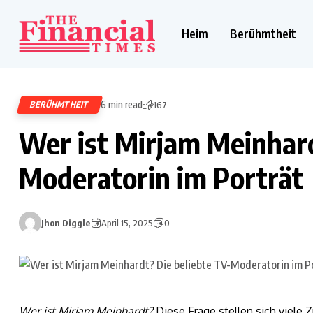
Heim
Berühmtheit
6 min read
BERÜHMTHEIT
167
Wer ist Mirjam Meinhard
Moderatorin im Porträt
Jhon Diggle
April 15, 2025
0
Wer ist Mirjam Meinhardt?
Diese Frage stellen sich viele 