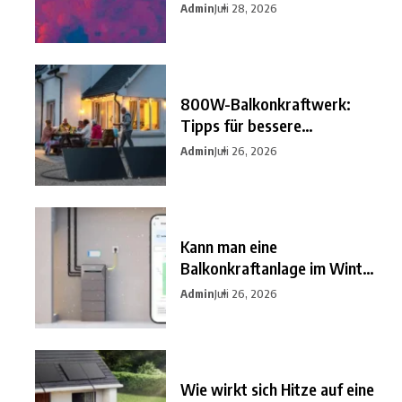
besten
Admin
Juli 28, 2026
800W-Balkonkraftwerk:
Tipps für bessere
Einsparungen
Admin
Juli 26, 2026
Kann man eine
Balkonkraftanlage im Winter
nutzen?
Admin
Juli 26, 2026
Wie wirkt sich Hitze auf eine