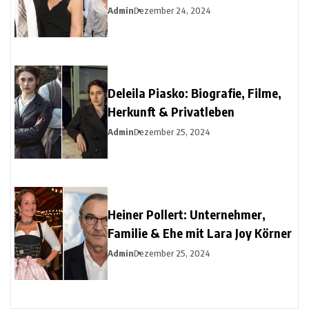
Christine Urspruchs Ex-Ehemann
Admin
Dezember 24, 2024
Deleila Piasko: Biografie, Filme,
Herkunft & Privatleben
Admin
Dezember 25, 2024
Heiner Pollert: Unternehmer,
Familie & Ehe mit Lara Joy Körner
Admin
Dezember 25, 2024