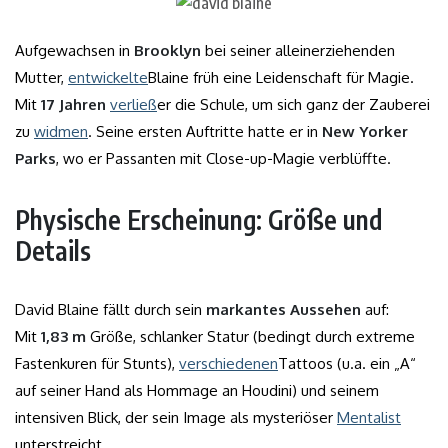
Aufgewachsen in
Brooklyn
bei seiner alleinerziehenden
Mutter,
entwickelte
Blaine früh eine Leidenschaft für Magie.
Mit
17 Jahren
verließ
er die Schule, um sich ganz der Zauberei
zu
widmen
. Seine ersten Auftritte hatte er in
New Yorker
Parks
, wo er Passanten mit Close-up-Magie verblüffte.
Physische Erscheinung: Größe und
Details
David Blaine fällt durch sein
markantes Aussehen
auf:
Mit
1,83 m
Größe, schlanker Statur (bedingt durch extreme
Fastenkuren für Stunts),
verschiedenen
Tattoos (u.a. ein „A“
auf seiner Hand als Hommage an Houdini) und seinem
intensiven Blick, der sein Image als mysteriöser
Mentalist
unterstreicht.