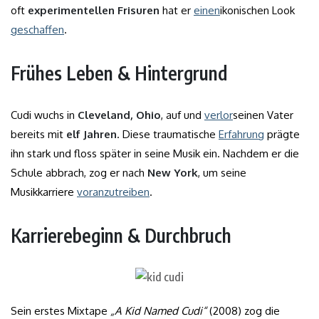
oft
experimentellen Frisuren
hat er
einen
ikonischen Look
geschaffen
.
Frühes Leben & Hintergrund
Cudi wuchs in
Cleveland, Ohio
, auf und
verlor
seinen Vater
bereits mit
elf Jahren
. Diese traumatische
Erfahrung
prägte
ihn stark und floss später in seine Musik ein. Nachdem er die
Schule abbrach, zog er nach
New York
, um seine
Musikkarriere
voranzutreiben
.
Karrierebeginn & Durchbruch
Sein erstes Mixtape
„A Kid Named Cudi“
(2008) zog die