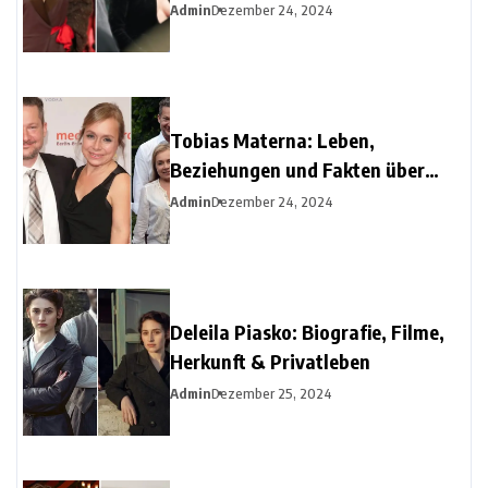
Diehl
Admin
Dezember 24, 2024
Tobias Materna: Leben,
Beziehungen und Fakten über
Christine Urspruchs Ex-Ehemann
Admin
Dezember 24, 2024
Deleila Piasko: Biografie, Filme,
Herkunft & Privatleben
Admin
Dezember 25, 2024