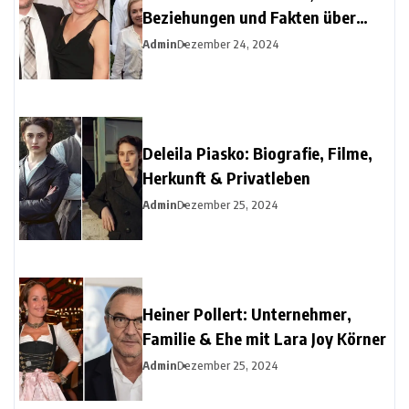
Beziehungen und Fakten über
Christine Urspruchs Ex-Ehemann
Admin
Dezember 24, 2024
Deleila Piasko: Biografie, Filme,
Herkunft & Privatleben
Admin
Dezember 25, 2024
Heiner Pollert: Unternehmer,
Familie & Ehe mit Lara Joy Körner
Admin
Dezember 25, 2024