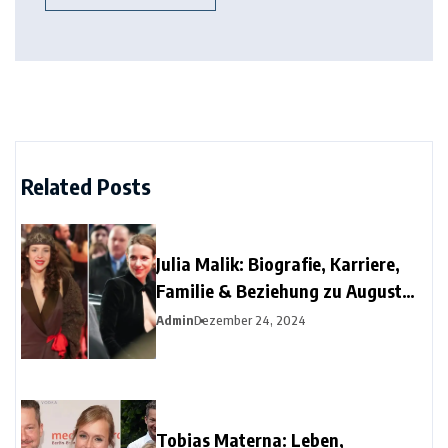
Related Posts
Julia Malik: Biografie, Karriere,
Familie & Beziehung zu August
Diehl
Admin
Dezember 24, 2024
Tobias Materna: Leben,