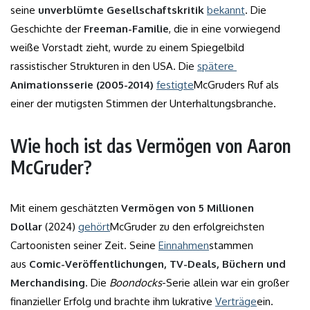
seine
unverblümte Gesellschaftskritik
bekannt
. Die
Geschichte der
Freeman-Familie
, die in eine vorwiegend
weiße Vorstadt zieht, wurde zu einem Spiegelbild
rassistischer Strukturen in den USA. Die
spätere
Animationsserie (2005-2014)
festigte
McGruders Ruf als
einer der mutigsten Stimmen der Unterhaltungsbranche.
Wie hoch ist das Vermögen von Aaron
McGruder?
Mit einem geschätzten
Vermögen von 5 Millionen
Dollar
(2024)
gehört
McGruder zu den erfolgreichsten
Cartoonisten seiner Zeit. Seine
Einnahmen
stammen
aus
Comic-Veröffentlichungen, TV-Deals, Büchern und
Merchandising
. Die
Boondocks
-Serie allein war ein großer
finanzieller Erfolg und brachte ihm lukrative
Verträge
ein.