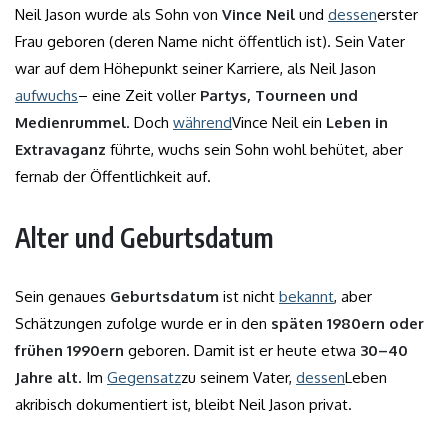
Neil Jason wurde als Sohn von
Vince Neil
und
dessen
erster
Frau geboren (deren Name nicht öffentlich ist). Sein Vater
war auf dem Höhepunkt seiner Karriere, als Neil Jason
aufwuchs
– eine Zeit voller
Partys, Tourneen und
Medienrummel
. Doch
während
Vince Neil ein
Leben in
Extravaganz
führte, wuchs sein Sohn wohl behütet, aber
fernab der Öffentlichkeit auf.
Alter und Geburtsdatum
Sein genaues
Geburtsdatum
ist nicht
bekannt
, aber
Schätzungen zufolge wurde er in den
späten 1980ern oder
frühen 1990ern
geboren. Damit ist er heute etwa
30–40
Jahre alt
. Im
Gegensatz
zu seinem Vater,
dessen
Leben
akribisch dokumentiert ist, bleibt Neil Jason privat.