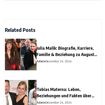
Related Posts
Julia Malik: Biografie, Karriere,
Familie & Beziehung zu August
Diehl
Admin
Dezember 24, 2024
Tobias Materna: Leben,
Beziehungen und Fakten über
Christine Urspruchs Ex-Ehemann
Admin
Dezember 24, 2024