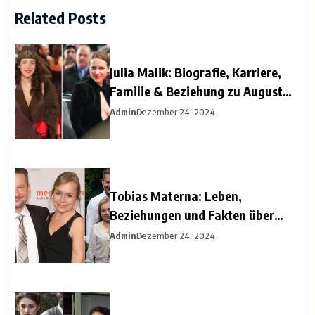
Related Posts
Julia Malik: Biografie, Karriere,
Familie & Beziehung zu August
Diehl
Admin
Dezember 24, 2024
Tobias Materna: Leben,
Beziehungen und Fakten über
Christine Urspruchs Ex-Ehemann
Admin
Dezember 24, 2024