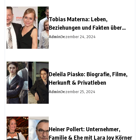
Tobias Materna: Leben,
Beziehungen und Fakten über
Christine Urspruchs Ex-Ehemann
Admin
Dezember 24, 2024
Deleila Piasko: Biografie, Filme,
Herkunft & Privatleben
Admin
Dezember 25, 2024
Heiner Pollert: Unternehmer,
Familie & Ehe mit Lara Joy Körner