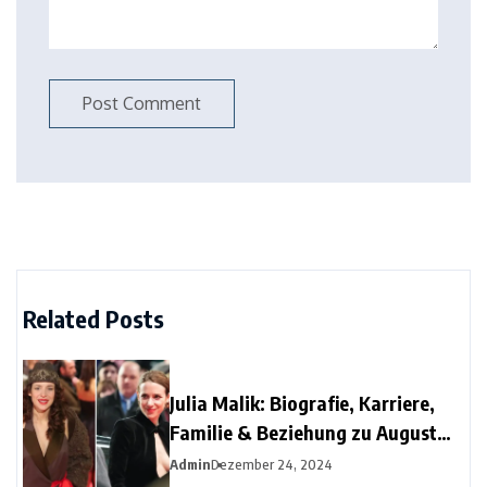
Related Posts
Julia Malik: Biografie, Karriere,
Familie & Beziehung zu August
Diehl
Admin
Dezember 24, 2024