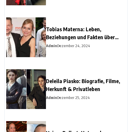
Tobias Materna: Leben,
Beziehungen und Fakten über
Christine Urspruchs Ex-Ehemann
Admin
Dezember 24, 2024
Deleila Piasko: Biografie, Filme,
Herkunft & Privatleben
Admin
Dezember 25, 2024