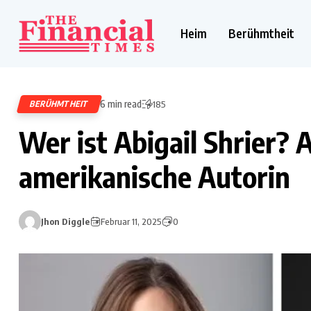
Heim
Berühmtheit
6 min read
BERÜHMTHEIT
185
Wer ist Abigail Shrier? A
amerikanische Autorin
Jhon Diggle
Februar 11, 2025
0