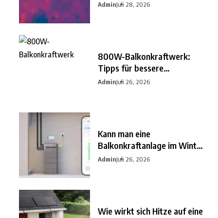
besten
Admin
Juli 28, 2026
800W-Balkonkraftwerk:
Tipps für bessere
Einsparungen
Admin
Juli 26, 2026
Kann man eine
Balkonkraftanlage im Winter
nutzen?
Admin
Juli 26, 2026
Wie wirkt sich Hitze auf eine