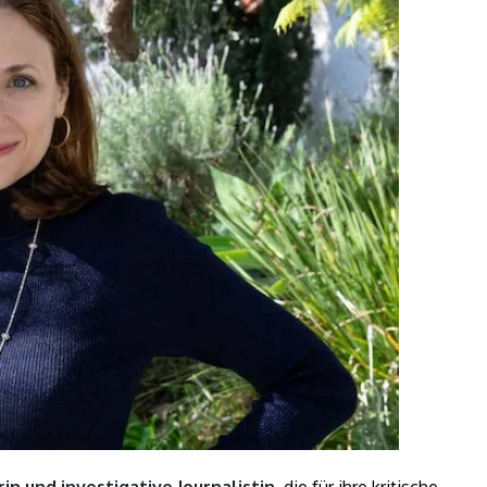
in und investigative Journalistin
, die für ihre kritische