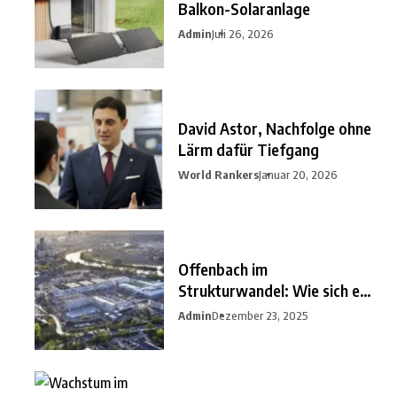
Balkon-Solaranlage
Admin
Juli 26, 2026
David Astor, Nachfolge ohne
Lärm dafür Tiefgang
World Rankers
Januar 20, 2026
Offenbach im
Strukturwandel: Wie sich ein
unterschätzter
Admin
Dezember 23, 2025