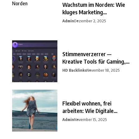
Wachstum im Norden: Wie
kluges Marketing
Unternehmen
Admin
Dezember 2, 2025
Stimmenverzerrer —
Kreative Tools für Gaming,
Streaming
HD Backlinks
November 18, 2025
Flexibel wohnen, frei
arbeiten: Wie Digitale
Nomaden
Admin
November 15, 2025