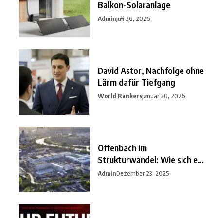
Balkon-Solaranlage
Admin
Juli 26, 2026
David Astor, Nachfolge ohne
Lärm dafür Tiefgang
World Rankers
Januar 20, 2026
Offenbach im
Strukturwandel: Wie sich ein
unterschätzter
Admin
Dezember 23, 2025