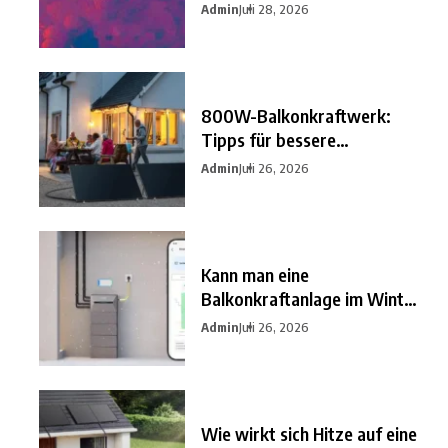
besten
Admin
Juli 28, 2026
800W-Balkonkraftwerk:
Tipps für bessere
Einsparungen
Admin
Juli 26, 2026
Kann man eine
Balkonkraftanlage im Winter
nutzen?
Admin
Juli 26, 2026
Wie wirkt sich Hitze auf eine