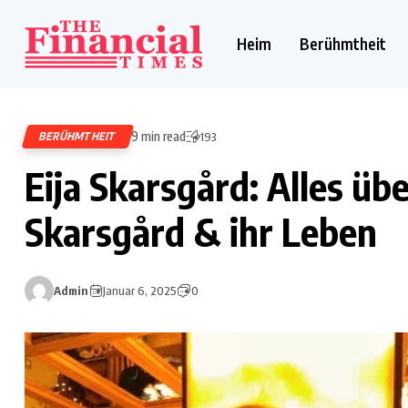
Heim
Berühmtheit
9 min read
BERÜHMTHEIT
193
Eija Skarsgård: Alles üb
Skarsgård & ihr Leben
Admin
Januar 6, 2025
0