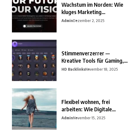
Wachstum im Norden: Wie
kluges Marketing
Unternehmen
Admin
Dezember 2, 2025
Stimmenverzerrer —
Kreative Tools für Gaming,
Streaming
HD Backlinks
November 18, 2025
Flexibel wohnen, frei
arbeiten: Wie Digitale
Nomaden
Admin
November 15, 2025