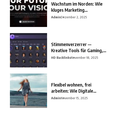
Wachstum im Norden: Wie
kluges Marketing
Unternehmen
Admin
Dezember 2, 2025
Stimmenverzerrer —
Kreative Tools für Gaming,
Streaming
HD Backlinks
November 18, 2025
Flexibel wohnen, frei
arbeiten: Wie Digitale
Nomaden
Admin
November 15, 2025