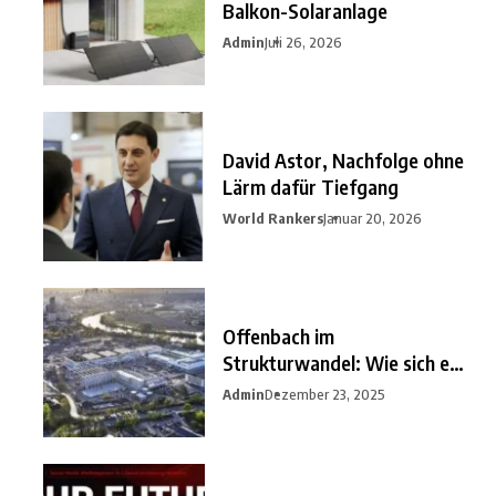
Balkon-Solaranlage
Admin
Juli 26, 2026
David Astor, Nachfolge ohne
Lärm dafür Tiefgang
World Rankers
Januar 20, 2026
Offenbach im
Strukturwandel: Wie sich ein
unterschätzter
Admin
Dezember 23, 2025