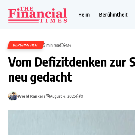
Heim
Berühmtheit
5 min read
BERÜHMTHEIT
134
Vom Defizitdenken zur 
neu gedacht
World Rankers
August 4, 2025
0