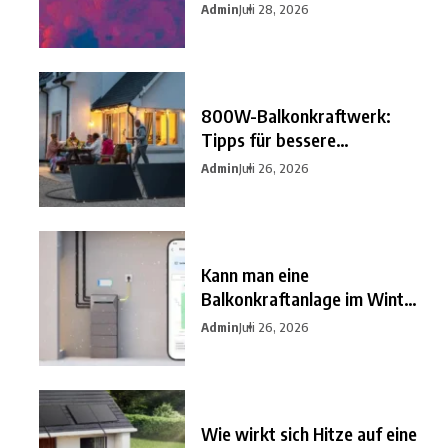
besten
Admin
Juli 28, 2026
800W-Balkonkraftwerk:
Tipps für bessere
Einsparungen
Admin
Juli 26, 2026
Kann man eine
Balkonkraftanlage im Winter
nutzen?
Admin
Juli 26, 2026
Wie wirkt sich Hitze auf eine