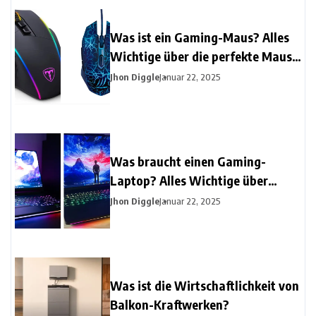
Was ist ein Gaming-Maus? Alles
Wichtige über die perfekte Maus
für Gamer
Jhon Diggle
Januar 22, 2025
Was braucht einen Gaming-
Laptop? Alles Wichtige über
Gaming-Laptops
Jhon Diggle
Januar 22, 2025
Was ist die Wirtschaftlichkeit von
Balkon-Kraftwerken?