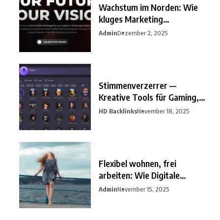
Wachstum im Norden: Wie
kluges Marketing
Unternehmen
Admin
Dezember 2, 2025
Stimmenverzerrer —
Kreative Tools für Gaming,
Streaming
HD Backlinks
November 18, 2025
Flexibel wohnen, frei
arbeiten: Wie Digitale
Nomaden
Admin
November 15, 2025