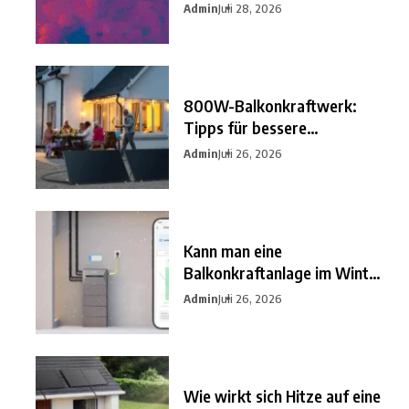
besten
Admin
Juli 28, 2026
800W-Balkonkraftwerk:
Tipps für bessere
Einsparungen
Admin
Juli 26, 2026
Kann man eine
Balkonkraftanlage im Winter
nutzen?
Admin
Juli 26, 2026
Wie wirkt sich Hitze auf eine