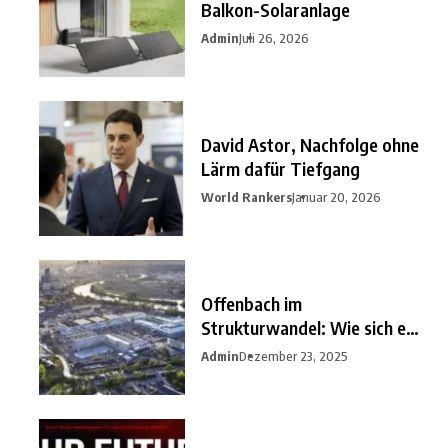
Balkon-Solaranlage
Admin
Juli 26, 2026
David Astor, Nachfolge ohne
Lärm dafür Tiefgang
World Rankers
Januar 20, 2026
Offenbach im
Strukturwandel: Wie sich ein
unterschätzter
Admin
Dezember 23, 2025