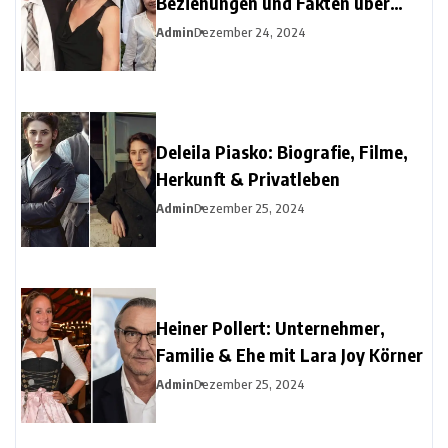
Beziehungen und Fakten über
Christine Urspruchs Ex-Ehemann
Admin
Dezember 24, 2024
Deleila Piasko: Biografie, Filme,
Herkunft & Privatleben
Admin
Dezember 25, 2024
Heiner Pollert: Unternehmer,
Familie & Ehe mit Lara Joy Körner
Admin
Dezember 25, 2024