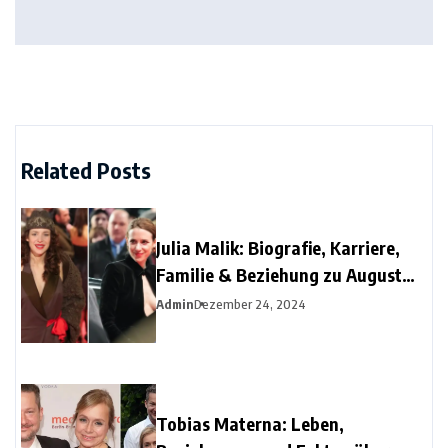
Related Posts
Julia Malik: Biografie, Karriere,
Familie & Beziehung zu August
Diehl
Admin
Dezember 24, 2024
Tobias Materna: Leben,