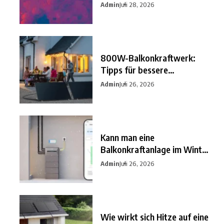
besten
Admin
Juli 28, 2026
800W-Balkonkraftwerk:
Tipps für bessere
Einsparungen
Admin
Juli 26, 2026
Kann man eine
Balkonkraftanlage im Winter
nutzen?
Admin
Juli 26, 2026
Wie wirkt sich Hitze auf eine