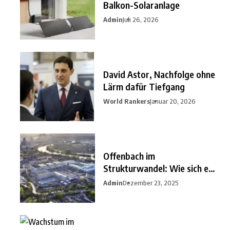
Balkon-Solaranlage
Admin
Juli 26, 2026
David Astor, Nachfolge ohne
Lärm dafür Tiefgang
World Rankers
Januar 20, 2026
Offenbach im
Strukturwandel: Wie sich ein
unterschätzter
Admin
Dezember 23, 2025