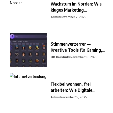
Wachstum im Norden: Wie
kluges Marketing
Unternehmen
Admin
Dezember 2, 2025
Stimmenverzerrer —
Kreative Tools für Gaming,
Streaming
HD Backlinks
November 18, 2025
Flexibel wohnen, frei
arbeiten: Wie Digitale
Nomaden
Admin
November 15, 2025