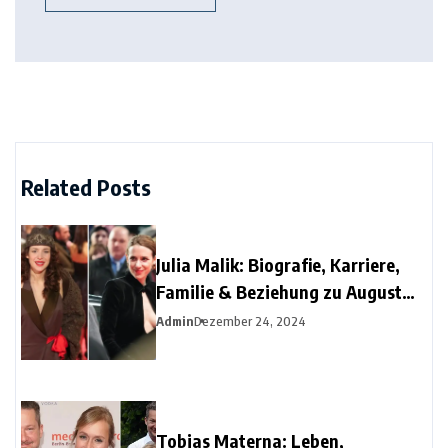
Related Posts
Julia Malik: Biografie, Karriere,
Familie & Beziehung zu August
Diehl
Admin
Dezember 24, 2024
Tobias Materna: Leben,