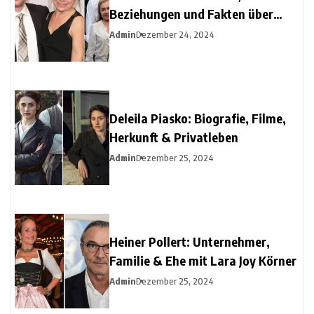
Beziehungen und Fakten über
Christine Urspruchs Ex-Ehemann
Admin
Dezember 24, 2024
Deleila Piasko: Biografie, Filme,
Herkunft & Privatleben
Admin
Dezember 25, 2024
Heiner Pollert: Unternehmer,
Familie & Ehe mit Lara Joy Körner
Admin
Dezember 25, 2024