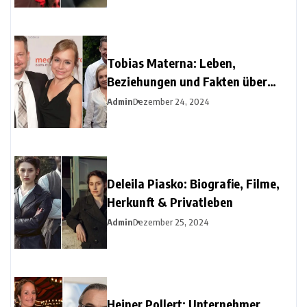
Tobias Materna: Leben,
Beziehungen und Fakten über
Christine Urspruchs Ex-Ehemann
Admin
Dezember 24, 2024
Deleila Piasko: Biografie, Filme,
Herkunft & Privatleben
Admin
Dezember 25, 2024
Heiner Pollert: Unternehmer,