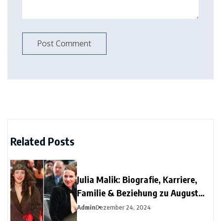
Related Posts
Julia Malik: Biografie, Karriere,
Familie & Beziehung zu August
Diehl
Admin
Dezember 24, 2024