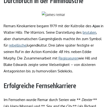
Durchbruch in der Filmindustrie
Remars Kinokarriere begann 1979 mit der Kultrolle des
Ajax
in
Walter Hills
The Warriors
. Seine Darstellung des
brutalen
,
aber charismatischen Gangmitglieds machte ihn zum Symbol
für
rebellische
Jugendkultur. Drei Jahre später festigte er
seinen Ruf in der Action-Komödie
48 Hrs.
neben Eddie
Murphy. Die Zusammenarbeit mit
Regisseuren
wie Hill und
Blake Edwards zeigte seine Vielseitigkeit – von düsteren
Antagonisten bis zu humorvollen Sidekicks.
Erfolgreiche Fernsehkarriere
Im Fernsehen wurde Remar durch Serien wie **
Dexter
**
(als Harry Morgan) und **
Sex and the City
** (als Richard