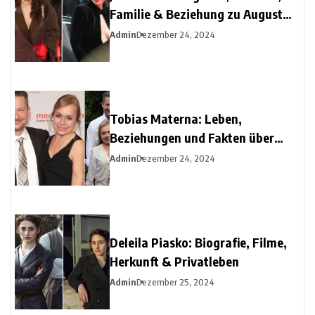
Familie & Beziehung zu August
Diehl
Admin
Dezember 24, 2024
Tobias Materna: Leben,
Beziehungen und Fakten über
Christine Urspruchs Ex-Ehemann
Admin
Dezember 24, 2024
Deleila Piasko: Biografie, Filme,
Herkunft & Privatleben
Admin
Dezember 25, 2024