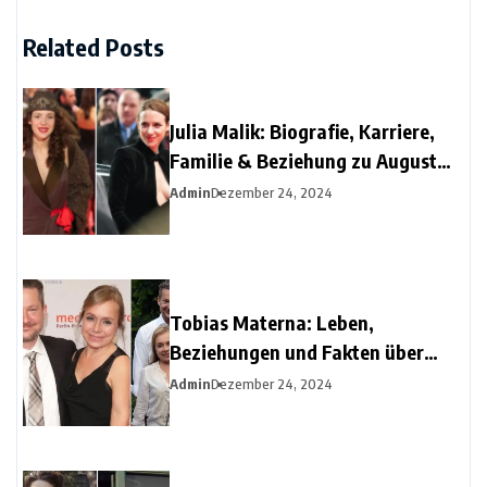
Related Posts
Julia Malik: Biografie, Karriere,
Familie & Beziehung zu August
Diehl
Admin
Dezember 24, 2024
Tobias Materna: Leben,
Beziehungen und Fakten über
Christine Urspruchs Ex-Ehemann
Admin
Dezember 24, 2024