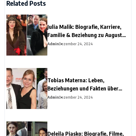
Related Posts
Julia Malik: Biografie, Karriere,
Familie & Beziehung zu August
Diehl
Admin
Dezember 24, 2024
Tobias Materna: Leben,
Beziehungen und Fakten über
Christine Urspruchs Ex-Ehemann
Admin
Dezember 24, 2024
Deleila Piasko: Biografie, Filme,